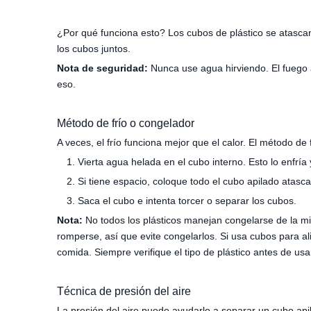
¿Por qué funciona esto? Los cubos de plástico se atascan
los cubos juntos.
Nota de seguridad:
Nunca use agua hirviendo. El fuego 
eso.
Método de frío o congelador
A veces, el frío funciona mejor que el calor. El método de
Vierta agua helada en el cubo interno. Esto lo enfría
Si tiene espacio, coloque todo el cubo apilado atas
Saca el cubo e intenta torcer o separar los cubos.
Nota:
No todos los plásticos manejan congelarse de la mi
romperse, así que evite congelarlos. Si usa cubos para 
comida. Siempre verifique el tipo de plástico antes de us
Técnica de presión del aire
La presión del aire puede ayudarlo a separar un cubo api