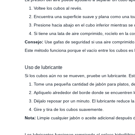
Voltee los cubos al revés.
Encuentra una superficie suave y plana como una to
Presione hacia abajo en el cubo inferior mientras se
Si tiene una lata de aire comprimido, rocíelo en la 
Consejo:
Use gafas de seguridad si usa aire comprimid
Este método funciona porque el vacío entre los cubos es l
Uso de lubricante
Si los cubos aún no se mueven, pruebe un lubricante. Est
Tome una pequeña cantidad de jabón para platos, det
Aplíquelo alrededor del borde donde se encuentren l
Déjalo reposar por un minuto. El lubricante reduce l
Gire y tira de los cubos suavemente.
Nota:
Limpie cualquier jabón o aceite adicional después 
Los lubricantes funcionan rompiendo el enlace hidrofóbico 