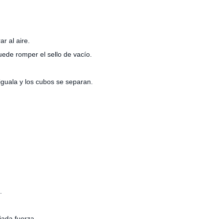
r al aire.
uede romper el sello de vacío.
iguala y los cubos se separan.
.
iada fuerza.