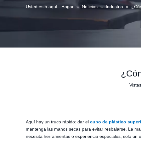
Usted está aquí:
Hogar
»
Noticias
»
Industria
»
¿Cóm
¿Cóm
Vistas
Aquí hay un truco rápido: dar el
cubo de plástico superi
mantenga las manos secas para evitar resbalarse. La mayo
necesita herramientas o experiencia especiales, solo un 