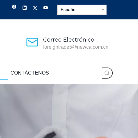
Español
Correo Electrónico
foreigntrade5@newca.com.cn
CONTÁCTENOS