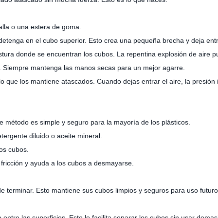
alla o una estera de goma.
 detenga en el cubo superior. Esto crea una pequeña brecha y deja entra
costura donde se encuentran los cubos. La repentina explosión de aire p
o. Siempre mantenga las manos secas para un mejor agarre.
o que los mantiene atascados. Cuando dejas entrar el aire, la presión 
e método es simple y seguro para la mayoría de los plásticos.
ergente diluido o aceite mineral.
os cubos.
a fricción y ayuda a los cubos a desmayarse.
de terminar. Esto mantiene sus cubos limpios y seguros para uso futuro
entre las superficies. Esto le facilita separar los cubos sin usar demas