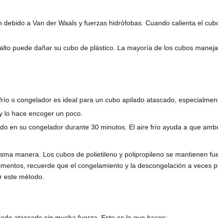
 debido a Van der Waals y fuerzas hidrófobas. Cuando calienta el cub
alto puede dañar su cubo de plástico. La mayoría de los cubos manej
 frío o congelador es ideal para un cubo apilado atascado, especialment
 y lo hace encoger un poco.
cado en su congelador durante 30 minutos. El aire frío ayuda a que am
sma manera. Los cubos de polietileno y polipropileno se mantienen fuer
alimentos, recuerde que el congelamiento y la descongelación a veces
ar este método.
lado atascado sin mucha fuerza. Esto es lo que haces: