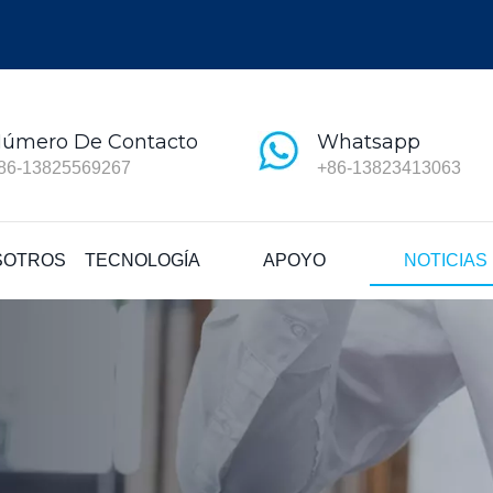
úmero De Contacto
Whatsapp
86-13825569267
+86-13823413063
SOTROS
TECNOLOGÍA
APOYO
NOTICIAS