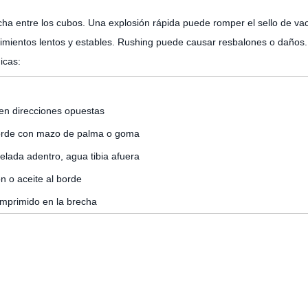
echa entre los cubos. Una explosión rápida puede romper el sello de vac
ientos lentos y estables. Rushing puede causar resbalones o daños.
icas:
en direcciones opuestas
orde con mazo de palma o goma
lada adentro, agua tibia afuera
ón o aceite al borde
omprimido en la brecha