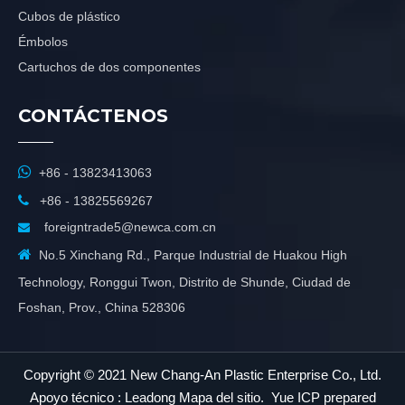
Cubos de plástico
Émbolos
Cartuchos de dos componentes
CONTÁCTENOS

+86 - 13823413063

+86 - 13825569267
foreigntrade5@newca.com.cn


No.5 Xinchang Rd., Parque Industrial de Huakou High
Technology, Ronggui Twon, Distrito de Shunde, Ciudad de
Foshan, Prov., China 528306
Copyright © 2021 New Chang-An Plastic Enterprise Co., Ltd.
Apoyo técnico :
Leadong
Mapa del sitio
.
Yue ICP prepared