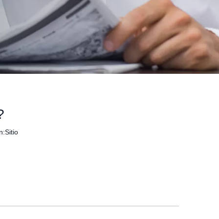
?
n:
Sitio