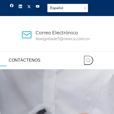
Español
Correo Electrónico
foreigntrade5@newca.com.cn
CONTÁCTENOS