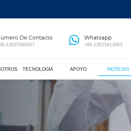
úmero De Contacto
Whatsapp
86-13825569267
+86-13823413063
SOTROS
TECNOLOGÍA
APOYO
NOTICIAS