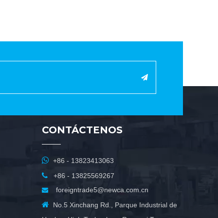
CONTÁCTENOS

+86 - 13823413063

+86 - 13825569267
foreigntrade5@newca.com.cn


No.5 Xinchang Rd., Parque Industrial de