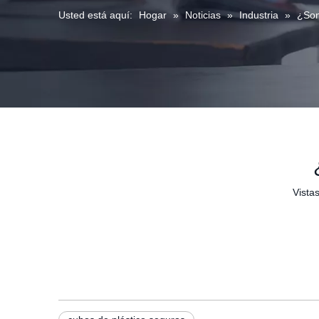
Usted está aquí:
Hogar
»
Noticias
»
Industria
»
¿Son
Vistas