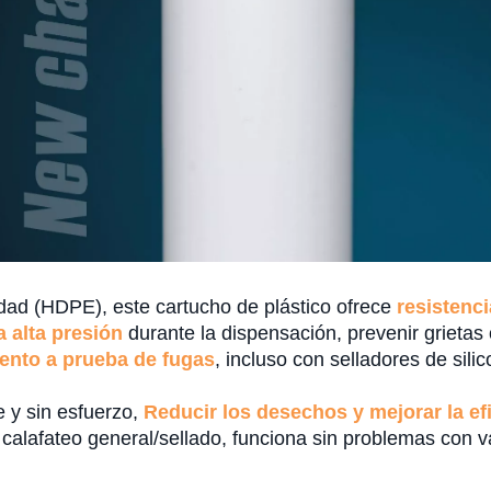
sidad (HDPE), este cartucho de plástico ofrece
resistenc
a alta presión
durante la dispensación, prevenir grietas
ento a prueba de fugas
, incluso con selladores de sili
e y sin esfuerzo,
Reducir los desechos y mejorar la efi
calafateo general/sellado, funciona sin problemas con va