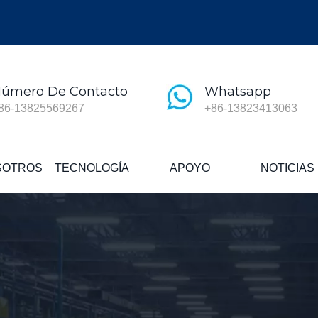
úmero De Contacto
Whatsapp
86-13825569267
+86-13823413063
SOTROS
TECNOLOGÍA
APOYO
NOTICIAS