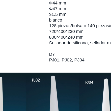
Φ44 mm
Φ47 mm
≥1.5 mm
blanco
128 piezas/bolsa o 140 piezas/
720*400*230 mm
800*400*240 mm
Sellador de silicona, sellador 
D7
PJ01, PJ02, PJ04