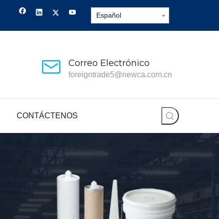
Español
Correo Electrónico
foreigntrade5@newca.com.cn
CONTÁCTENOS