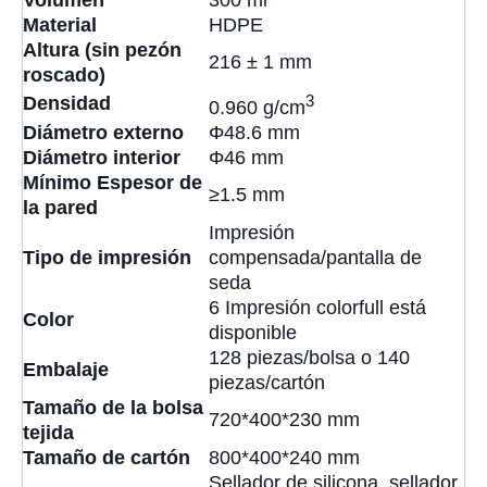
Volumen
300 ml
Material
HDPE
Altura (sin pezón
216 ± 1 mm
roscado)
3
Densidad
0.960 g/cm
Diámetro externo
Φ48.6 mm
Diámetro interior
Φ46 mm
Mínimo Espesor de
≥1.5 mm
la pared
Impresión
Tipo de impresión
compensada/pantalla de
seda
6 Impresión colorfull está
Color
disponible
128 piezas/bolsa o 140
Embalaje
piezas/cartón
Tamaño de la bolsa
720*400*230 mm
tejida
Tamaño de cartón
800*400*240 mm
Sellador de silicona, sellador