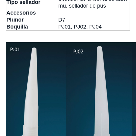
Tipo sellador
mu, sellador de pus
Accesorios
P
lunor
D7
Boquilla
PJ01, PJ02, PJ04