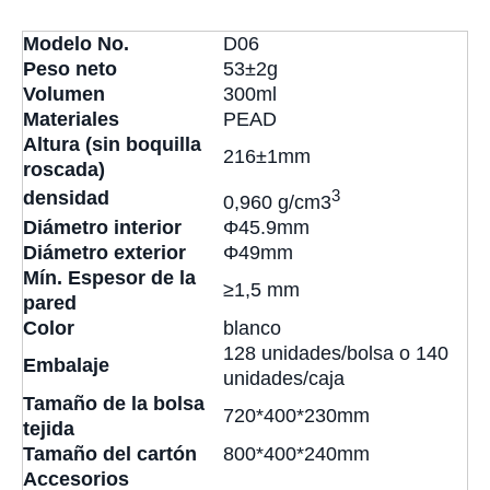
Modelo No.
D06
Peso neto
53±2g
Volumen
300ml
Materiales
PEAD
Altura (sin boquilla
216±1mm
roscada)
3
densidad
0,960 g/cm3
Diámetro interior
Φ45.9mm
Diámetro exterior
Φ49mm
Mín. Espesor de la
≥1,5 mm
pared
Color
blanco
128 unidades/bolsa o 140
Embalaje
unidades/caja
Tamaño de la bolsa
720*400*230mm
tejida
Tamaño del cartón
800*400*240mm
Accesorios