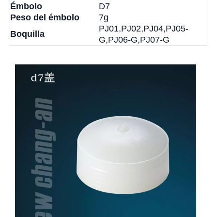
Émbolo
D7
Peso del émbolo
7g
PJ01,PJ02,PJ04,PJ05-
Boquilla
G,PJ06-G,PJ07-G