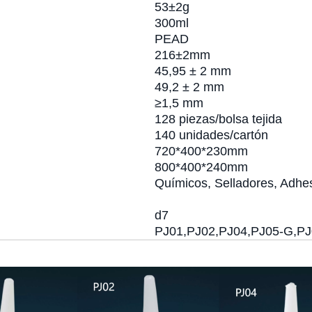
53±2g
300ml
PEAD
216±2mm
45,95 ± 2 mm
49,2 ± 2 mm
≥1,5 mm
128 piezas/bolsa tejida
140 unidades/cartón
720*400*230mm
800*400*240mm
Químicos, Selladores, Adhe
d7
PJ01,PJ02,PJ04,PJ05-G,P