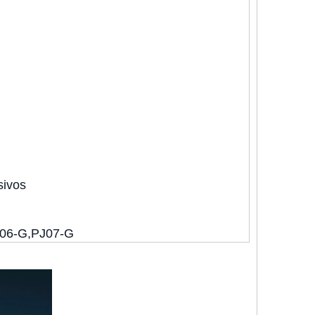
sivos
J06-G,PJ07-G