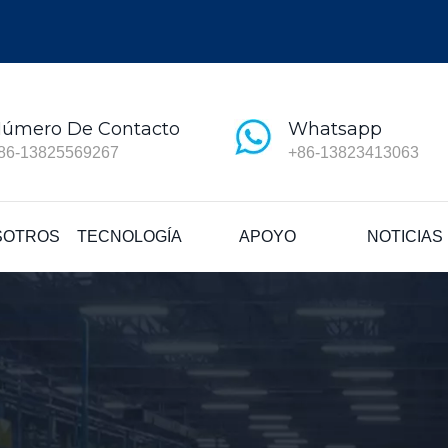
úmero De Contacto
Whatsapp
86-13825569267
+86-13823413063
SOTROS
TECNOLOGÍA
APOYO
NOTICIAS