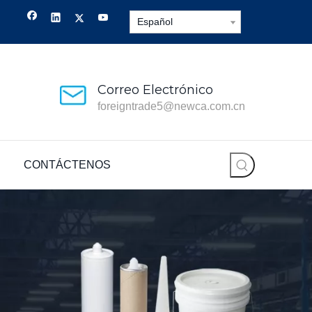
Español
Correo Electrónico
foreigntrade5@newca.com.cn
CONTÁCTENOS