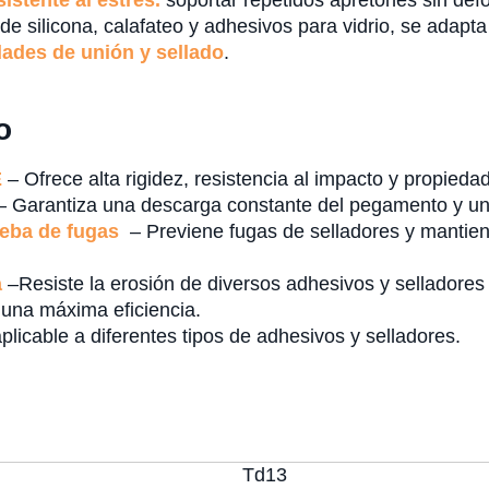
stente al estrés.
soportar repetidos apretones sin de
 silicona, calafateo y adhesivos para vidrio, se adapta 
dades de unión y sellado
.
o
E
– Ofrece alta rigidez, resistencia al impacto y propieda
 Garantiza una descarga constante del pegamento y un c
ueba de fugas
– Previene fugas de selladores y mantien
a
–Resiste la erosión de diversos adhesivos y selladores
 una máxima eficiencia.
licable a diferentes tipos de adhesivos y selladores.
Td13