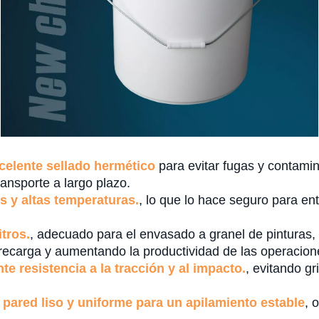
elente sellado hermético
para evitar fugas y contami
ansporte a largo plazo.
is y altas temperaturas.
, lo que lo hace seguro para ent
tros.
, adecuado para el envasado a granel de pinturas,
 recarga y aumentando la productividad de las operacione
te resistencia a la tracción y al impacto.
, evitando g
 pared liso y uniforme para un apilamiento estable
, 