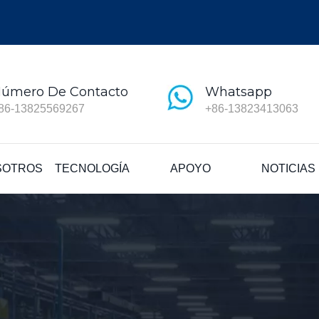
úmero De Contacto
Whatsapp
86-13825569267
+86-13823413063
SOTROS
TECNOLOGÍA
APOYO
NOTICIAS