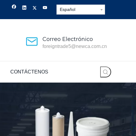
Español
Correo Electrónico
foreigntrade5@newca.com.cn
CONTÁCTENOS