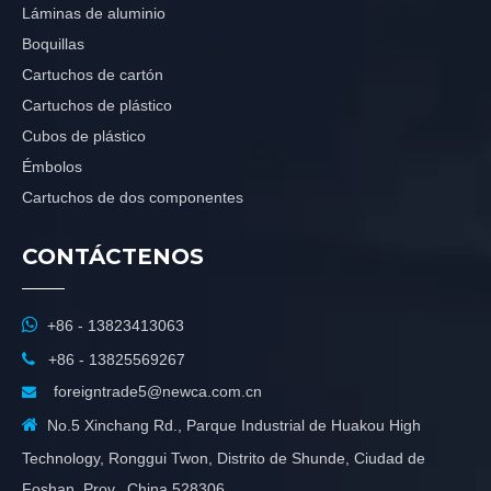
Láminas de aluminio
Boquillas
Cartuchos de cartón
Cartuchos de plástico
Cubos de plástico
Émbolos
Cartuchos de dos componentes
CONTÁCTENOS

+86 - 13823413063

+86 - 13825569267
foreigntrade5@newca.com.cn


No.5 Xinchang Rd., Parque Industrial de Huakou High
Technology, Ronggui Twon, Distrito de Shunde, Ciudad de
Foshan, Prov., China 528306