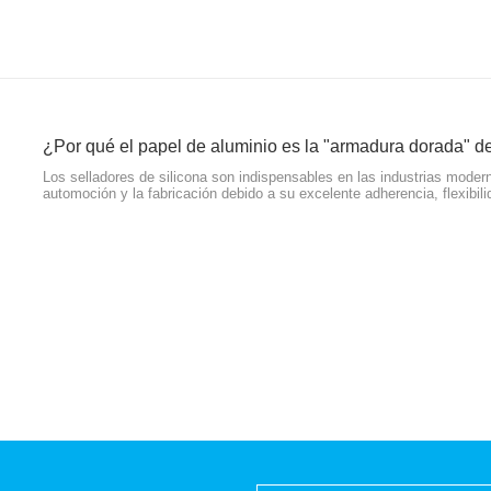
Los selladores de silicona son indispensables en las industrias modern
automoción y la fabricación debido a su excelente adherencia, flexibil
el rendimiento y la vida útil de estos productos de alta calidad depen
embalaje. Entre diversos materiales de embalaje