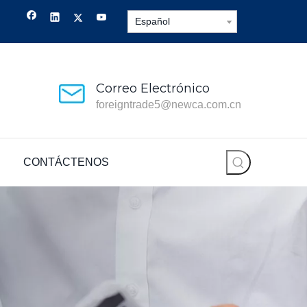
Español
Correo Electrónico
foreigntrade5@newca.com.cn
CONTÁCTENOS