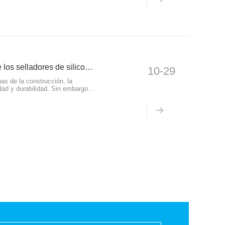
¿Por qué el papel de aluminio es la "armadura dorada" de los selladores de silicona?
10-29
as de la construcción, la
idad y durabilidad. Sin embargo,
den en gran medida de su