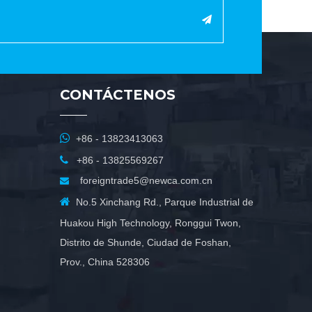
CONTÁCTENOS

+86 - 13823413063

+86 - 13825569267
foreigntrade5@newca.com.cn


No.5 Xinchang Rd., Parque Industrial de
Huakou High Technology, Ronggui Twon,
Distrito de Shunde, Ciudad de Foshan,
Prov., China 528306