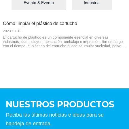
Evento & Evento
Industria
Cómo limpiar el plástico de cartucho
2023
07-19
El cartucho de plástico es un componente esencial en diversas
industrias, que incluyen fabricación, embalaje e impresión. Sin embargo,
con el tiempo, el plástico del cartucho puede acumular suciedad, polvo y
otros contaminantes, lo que puede afectar su rendimiento y longevidad.
Para garantizar una funcionalidad óptima y extender la vida útil del
plástico del cartucho, es crucial limpiarla regularmente. Pero, ¿por dónde
empiezas? En este artículo, lo guiaremos a través del proceso de
limpieza de plástico de cartucho de manera efectiva.
NUESTROS PRODUCTOS
Reciba las últimas noticias e ideas para su
bandeja de entrada.