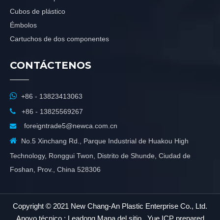
Cubos de plástico
Émbolos
Cartuchos de dos componentes
CONTÁCTENOS

+86 - 13823413063

+86 - 13825569267
foreigntrade5@newca.com.cn


No.5 Xinchang Rd., Parque Industrial de Huakou High
Technology, Ronggui Twon, Distrito de Shunde, Ciudad de
Foshan, Prov., China 528306
Copyright © 2021 New Chang-An Plastic Enterprise Co., Ltd.
Apoyo técnico :
Leadong
Mapa del sitio
.
Yue ICP prepared