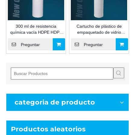
300 ml de resistencia
Cartucho de plástico de
química vacía HDPE HDPE
empaquetado de vidrio
Embalaje de adhesivo
industrial de 350 ml de vidrio
Cartucho de plástico para
industrial para sellador de
Preguntar
Preguntar
sellador de silicona
silicona con decoración
marcada
categoria de producto
Productos aleatorios