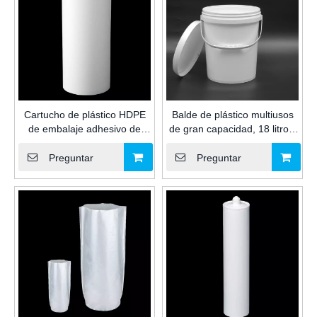
Cartucho de plástico HDPE
Balde de plástico multiusos
de embalaje adhesivo de
de gran capacidad, 18 litros,
vidrio de uso múltiple de gran
impreso a medida, para
capacidad de 2600 ml para
sellador y adhesivo de
Preguntar
Preguntar
sellador de silicona/MS/PU
silicona/MS/PU para uso
para la industria de la
industrial
construcción