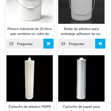
Pintura industrial de 20 litros
Balde de plástico para
que contiene un cubo de
embalaje adhesivo de uso
plástico para selladores y
industrial de 2L con tapa y
envases adhesivos para
asa para sellador de silicona
Preguntar
Preguntar
almacenamiento de
para construcción
productos químicos
Cartucho de plástico HDPE
Cartucho de papel para