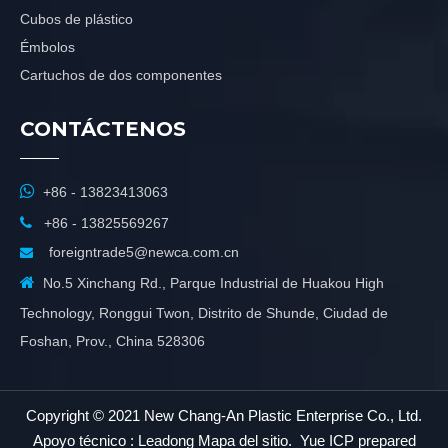
Cubos de plástico
Émbolos
Cartuchos de dos componentes
CONTÁCTENOS

+86 - 13823413063

+86 - 13825569267
foreigntrade5@newca.com.cn


No.5 Xinchang Rd., Parque Industrial de Huakou High
Technology, Ronggui Twon, Distrito de Shunde, Ciudad de
Foshan, Prov., China 528306
Copyright © 2021 New Chang-An Plastic Enterprise Co., Ltd.
Apoyo técnico :
Leadong
Mapa del sitio
.
Yue ICP prepared