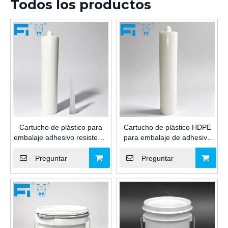
Todos los productos
Cartucho de plástico para
Cartucho de plástico HDPE
embalaje adhesivo resistente
para embalaje de adhesivo
a productos químicos de uso
de vidrio de grado industrial
múltiple de 240ml para
de 240 ml para calafateo
Preguntar
Preguntar
calafateo sellador industrial
sellador con boquilla y
para construcción
émbolo para construcción