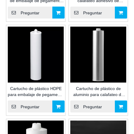
de embalaje de pegamento
calafateo adhesivo de
de vidrio impermeable
pegamento de vidrio
resistente a productos
resistente a productos
Preguntar
Preguntar
químicos de 290 ml para
químicos multiusos de 300
sellador y adhesivo de
ml para envases de sellador
silicona/MS/PU para uso
de silicona/MS/PU para la
industrial
industria
Cartucho de plástico HDPE
Cartucho de plástico de
para embalaje de pegamento
aluminio para calafateo de
de vidrio resistente al agua y
pegamento de vidrio
resistente a productos
resistente a productos
Preguntar
Preguntar
químicos de grado industrial
químicos de uso industrial de
de 10,5 oz para sellador y
300 ml para selladores y
calafateo adhesivo de
adhesivos de silicona/MS/PU
silicona/MS/PU