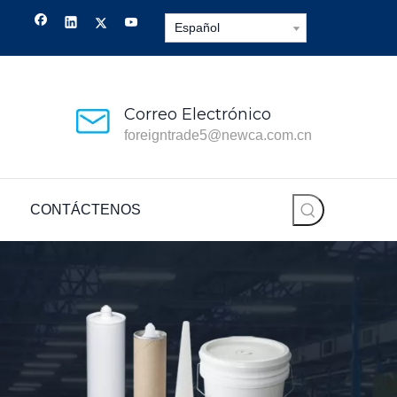
Español
Correo Electrónico
foreigntrade5@newca.com.cn
CONTÁCTENOS