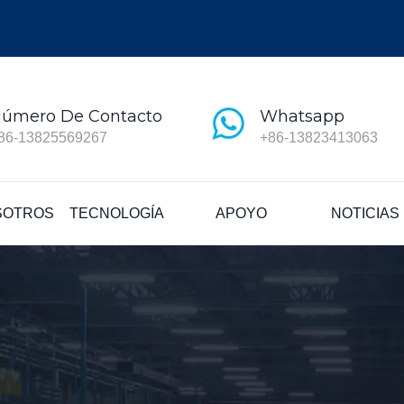
úmero De Contacto
Whatsapp
86-13825569267
+86-13823413063
SOTROS
TECNOLOGÍA
APOYO
NOTICIAS