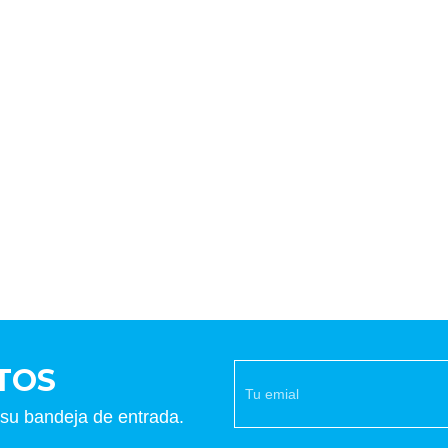
Cartucho de plástico HDPE 
ml para sellador de sili
TOS
 su bandeja de entrada.