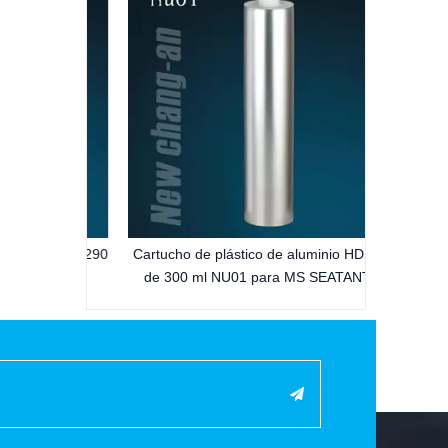
transparen
300 ml pa
silico
vacío de 290
Cartucho de plástico de aluminio HDPE
cona Dd09
de 300 ml NU01 para MS SEATANT