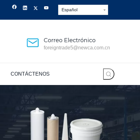
Español
Correo Electrónico
foreigntrade5@newca.com.cn
CONTÁCTENOS