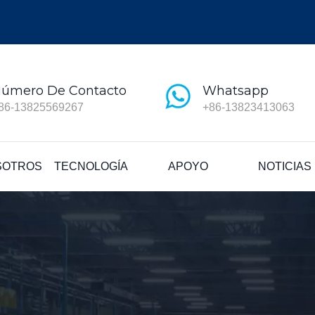
úmero De Contacto
Whatsapp
86-13825569267
+86-13823413063
SOTROS
TECNOLOGÍA
APOYO
NOTICIAS