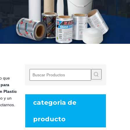
lo que
 para
 Plastic
co y un
categoria de
ctarnos.
producto