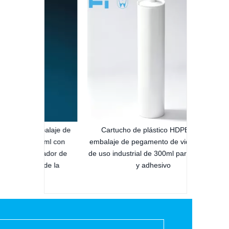
ml para
silicona 
mbalaje de
Cartucho de plástico HDPE para
00 ml con
embalaje de pegamento de vidrio vacío
llador de
de uso industrial de 300ml para sellador
ia de la
y adhesivo