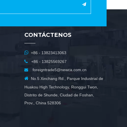
CONTÁCTENOS

+86 - 13823413063

+86 - 13825569267
foreigntrade5@newca.com.cn


No.5 Xinchang Rd., Parque Industrial de
Huakou High Technology, Ronggui Twon,
Distrito de Shunde, Ciudad de Foshan,
Prov., China 528306