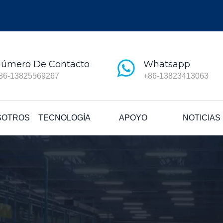
úmero De Contacto
Whatsapp
86-13825569267
+86-13823413063
SOTROS
TECNOLOGÍA
APOYO
NOTICIAS