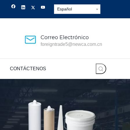
Español
Correo Electrónico
foreigntrade5@newca.com.cn
CONTÁCTENOS