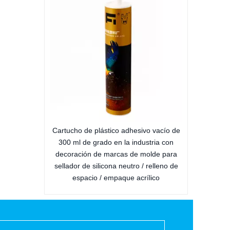
sellador de construcción
co adhesivo vacío de
n la industria con
rcas de molde para
a neutro / relleno de
paque acrílico