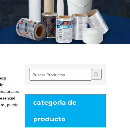
ado
de
 materiales
 esencial
categoria de
gro
, puede
producto