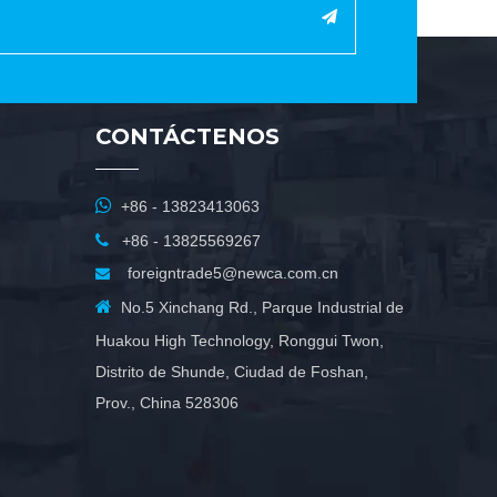
CONTÁCTENOS

+86 - 13823413063

+86 - 13825569267
foreigntrade5@newca.com.cn


No.5 Xinchang Rd., Parque Industrial de
Huakou High Technology, Ronggui Twon,
Distrito de Shunde, Ciudad de Foshan,
Prov., China 528306