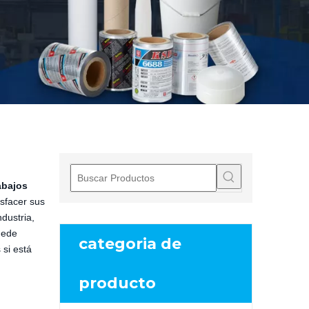
abajos
sfacer sus
dustria,
uede
categoria de
 si está
producto