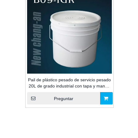
Pail de plástico pesado de servicio pesado
20L de grado industrial con tapa y mango
para el paquete de adhesivos de
construcción
Preguntar