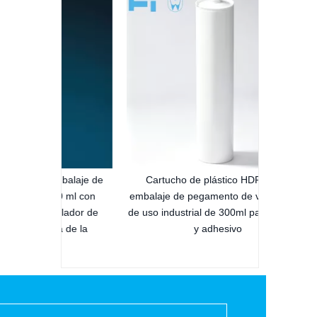
300 ml d
decoraci
sellador d
espa
mbalaje de
Cartucho de plástico HDPE para
00 ml con
embalaje de pegamento de vidrio vacío
llador de
de uso industrial de 300ml para sellador
ia de la
y adhesivo