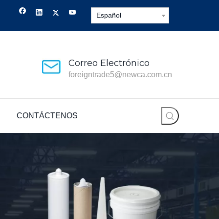
Español
Correo Electrónico
foreigntrade5@newca.com.cn
CONTÁCTENOS