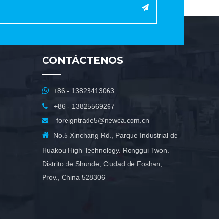
CONTÁCTENOS

+86 - 13823413063

+86 - 13825569267
foreigntrade5@newca.com.cn


No.5 Xinchang Rd., Parque Industrial de
Huakou High Technology, Ronggui Twon,
Distrito de Shunde, Ciudad de Foshan,
Prov., China 528306