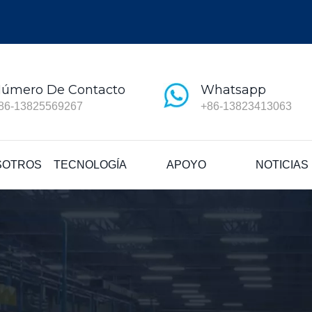
úmero De Contacto
Whatsapp
86-13825569267
+86-13823413063
SOTROS
TECNOLOGÍA
APOYO
NOTICIAS