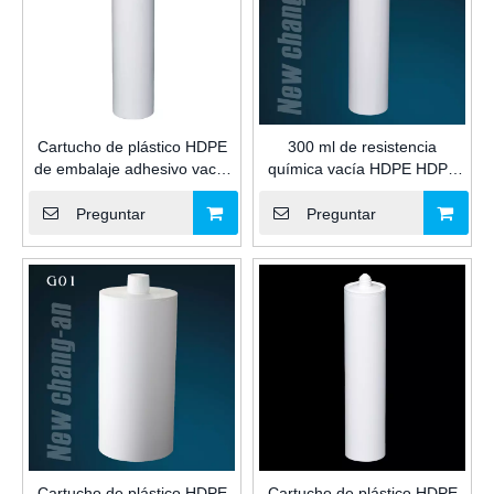
Cartucho de plástico HDPE
300 ml de resistencia
de embalaje adhesivo vacío
química vacía HDPE HDPE
de uso múltiple de 280 ml
Embalaje de adhesivo
para sellador de silicona
Cartucho de plástico para
Preguntar
Preguntar
industrial
sellador de silicona
Cartucho de plástico HDPE
Cartucho de plástico HDPE