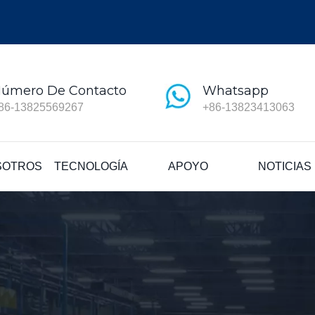
úmero De Contacto
Whatsapp
86-13825569267
+86-13823413063
SOTROS
TECNOLOGÍA
APOYO
NOTICIAS