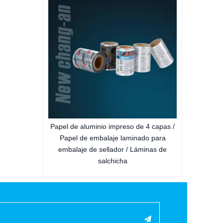
300 ml para sellador de silicona
Cartuc
sella
eso de 4 capas /
aminado para
 / Láminas de
a