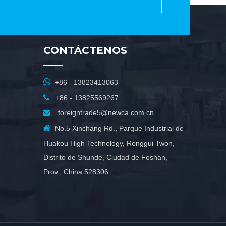
CONTÁCTENOS

+86 - 13823413063

+86 - 13825569267
foreigntrade5@newca.com.cn


No.5 Xinchang Rd., Parque Industrial de
Huakou High Technology, Ronggui Twon,
Distrito de Shunde, Ciudad de Foshan,
Prov., China 528306