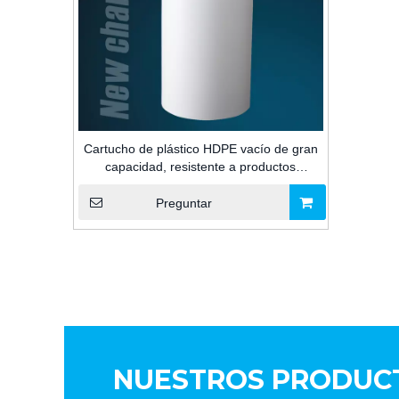
Cartucho de plástico HDPE vacío de gran
capacidad, resistente a productos
químicos, 2600ml, para calafateo sellador
de silicona para construcción
Preguntar
NUESTROS PRODUC