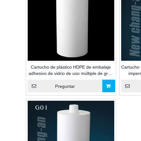
Cartucho de plástico HDPE de embalaje
Cartucho 
adhesivo de vidrio de uso múltiple de gran
imper
capacidad de 2600 ml para sellador de
químico
silicona/MS/PU para la industria de la
para sell
Preguntar
construcción