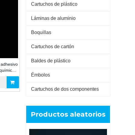
Cartuchos de plástico
Láminas de aluminio
Boquillas
Cartuchos de cartón
Baldes de plástico
 adhesivo
 químicos
Émbolos
 para
industrial
Cartuchos de dos componentes
Productos aleatorios
Cartucho de plástico HDPE negro de
Embala