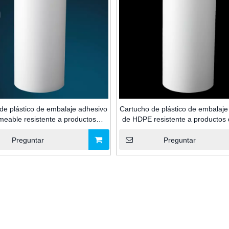
de plástico de embalaje adhesivo
Cartucho de plástico de embalaje
meable resistente a productos
de HDPE resistente a productos
s de gran capacidad de 2600ml
de gran volumen de 2600 ml
ador Industrial de silicona/MS/PU
calafateo de sellador de silicona 
Preguntar
Preguntar