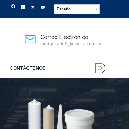
Español
Correo Electrónico
foreigntrade5@newca.com.cn
CONTÁCTENOS