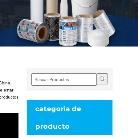
China,
e estar
productos,
categoria de
producto